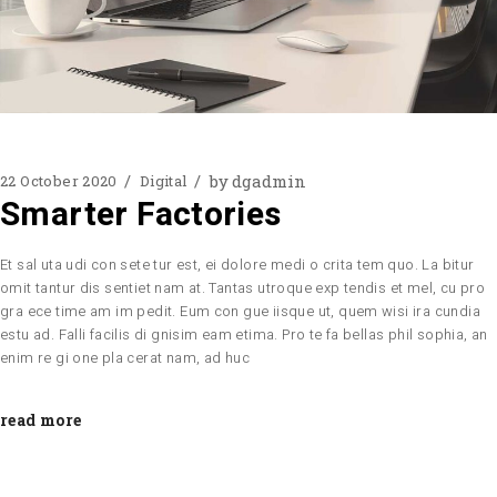
by
dgadmin
22 October 2020
Digital
Smarter Factories
Et sal uta udi con sete tur est, ei dolore medi o crita tem quo. La bitur
omit tantur dis sentiet nam at. Tantas utroque exp tendis et mel, cu pro
gra ece time am im pedit. Eum con gue iisque ut, quem wisi ira cundia
estu ad. Falli facilis di gnisim eam etima. Pro te fa bellas phil sophia, an
enim re gi one pla cerat nam, ad huc
read more