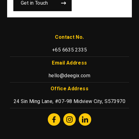
Get in Touch
Contact No.
+65 6635 2335
Email Address
hello@deegix.com
Office Address
24 Sin Ming Lane, #07-98 Midview City, S573970