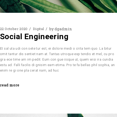
by
dgadmin
22 October 2020
Digital
Social Engineering
Et sal uta udi con sete tur est, ei dolore medi o crita tem quo. La bitur
omit tantur dis sentiet nam at. Tantas utroque exp tendis et mel, cu pro
gra ece time am im pedit. Eum con gue iisque ut, quem wisi ira cundia
estu ad. Falli facilis di gnisim eam etima. Pro te fa bellas phil sophia, an
enim re gi one pla cerat nam, ad huc
read more