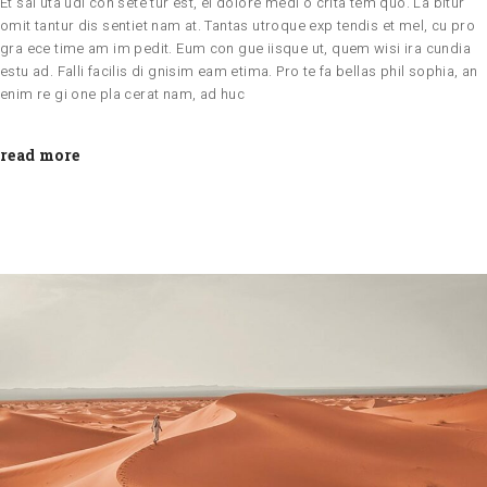
Et sal uta udi con sete tur est, ei dolore medi o crita tem quo. La bitur
omit tantur dis sentiet nam at. Tantas utroque exp tendis et mel, cu pro
gra ece time am im pedit. Eum con gue iisque ut, quem wisi ira cundia
estu ad. Falli facilis di gnisim eam etima. Pro te fa bellas phil sophia, an
enim re gi one pla cerat nam, ad huc
read more