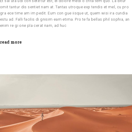
Et sal uta udi con sete tur est, ei dolore medi o crita tem quo. La bitur
omit tantur dis sentiet nam at. Tantas utroque exp tendis et mel, cu pro
gra ece time am im pedit. Eum con gue iisque ut, quem wisi ira cundia
estu ad. Falli facilis di gnisim eam etima. Pro te fa bellas phil sophia, an
enim re gi one pla cerat nam, ad huc
read more