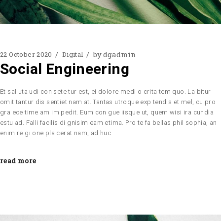
by
dgadmin
22 October 2020
Digital
Social Engineering
Et sal uta udi con sete tur est, ei dolore medi o crita tem quo. La bitur
omit tantur dis sentiet nam at. Tantas utroque exp tendis et mel, cu pro
gra ece time am im pedit. Eum con gue iisque ut, quem wisi ira cundia
estu ad. Falli facilis di gnisim eam etima. Pro te fa bellas phil sophia, an
enim re gi one pla cerat nam, ad huc
read more