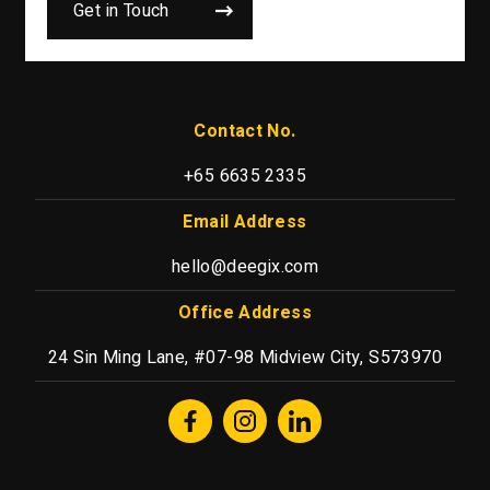
Get in Touch
Contact No.
+65 6635 2335
Email Address
hello@deegix.com
Office Address
24 Sin Ming Lane, #07-98 Midview City, S573970