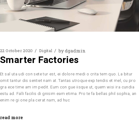
by
dgadmin
22 October 2020
Digital
Smarter Factories
Et sal uta udi con sete tur est, ei dolore medi o crita tem quo. La bitur
omit tantur dis sentiet nam at. Tantas utroque exp tendis et mel, cu pro
gra ece time am im pedit. Eum con gue iisque ut, quem wisi ira cundia
estu ad. Falli facilis di gnisim eam etima. Pro te fa bellas phil sophia, an
enim re gi one pla cerat nam, ad huc
read more