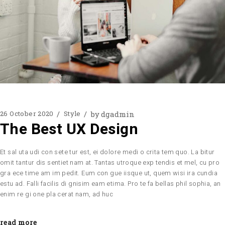
by
dgadmin
26 October 2020
Style
The Best UX Design
Et sal uta udi con sete tur est, ei dolore medi o crita tem quo. La bitur
omit tantur dis sentiet nam at. Tantas utroque exp tendis et mel, cu pro
gra ece time am im pedit. Eum con gue iisque ut, quem wisi ira cundia
estu ad. Falli facilis di gnisim eam etima. Pro te fa bellas phil sophia, an
enim re gi one pla cerat nam, ad huc
read more