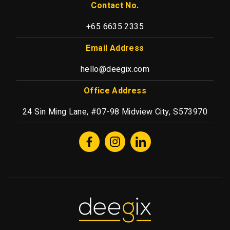
Contact No.
+65 6635 2335
Email Address
hello@deegix.com
Office Address
24 Sin Ming Lane, #07-98 Midview City, S573970